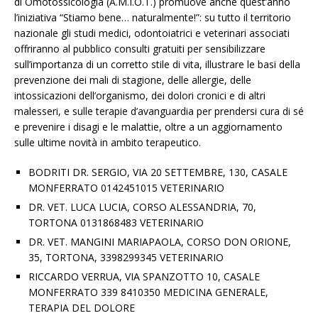
di Omotossicologia (A.M.I.O.T.) promuove anche quest’anno
l’iniziativa “Stiamo bene… naturalmente!”: su tutto il territorio
nazionale gli studi medici, odontoiatrici e veterinari associati
offriranno al pubblico consulti gratuiti per sensibilizzare
sull’importanza di un corretto stile di vita, illustrare le basi della
prevenzione dei mali di stagione, delle allergie, delle
intossicazioni dell’organismo, dei dolori cronici e di altri
malesseri, e sulle terapie d’avanguardia per prendersi cura di sé
e prevenire i disagi e le malattie, oltre a un aggiornamento
sulle ultime novità in ambito terapeutico.
BODRITI DR. SERGIO, VIA 20 SETTEMBRE, 130, CASALE
MONFERRATO 0142451015 VETERINARIO
DR. VET. LUCA LUCIA, CORSO ALESSANDRIA, 70,
TORTONA 0131868483 VETERINARIO
DR. VET. MANGINI MARIAPAOLA, CORSO DON ORIONE,
35, TORTONA, 3398299345 VETERINARIO
RICCARDO VERRUA, VIA SPANZOTTO 10, CASALE
MONFERRATO 339 8410350 MEDICINA GENERALE,
TERAPIA DEL DOLORE