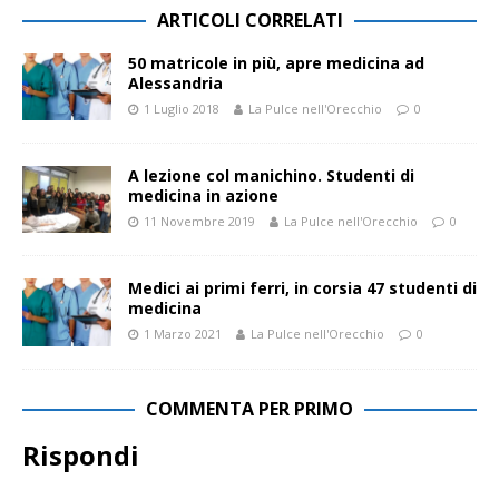
ARTICOLI CORRELATI
50 matricole in più, apre medicina ad
Alessandria
1 Luglio 2018
La Pulce nell'Orecchio
0
A lezione col manichino. Studenti di
medicina in azione
11 Novembre 2019
La Pulce nell'Orecchio
0
Medici ai primi ferri, in corsia 47 studenti di
medicina
1 Marzo 2021
La Pulce nell'Orecchio
0
COMMENTA PER PRIMO
Rispondi