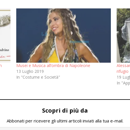
n
Musei e Musica all’ombra di Napoleone
Alessan
13 Luglio 2019
rifugio
In "Costume e Società"
19 Lug
In "Ap
Scopri di più da
Abbonati per ricevere gli ultimi articoli inviati alla tua e-mail.