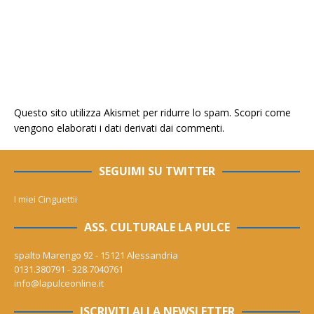
Questo sito utilizza Akismet per ridurre lo spam.
Scopri come
vengono elaborati i dati derivati dai commenti
.
SEGUIMI SU TWITTER
I miei Cinguettii
ASS. CULTURALE LA PULCE
spalto Marengo 92 - 15121 Alessandria
0131.380791 - 328.7040761
info@lapulceonline.it
ISCRIVITI ALLA NEWSLETTER