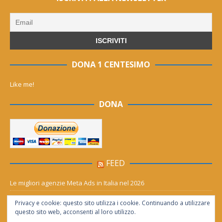
DONA 1 CENTESIMO
Like me!
DONA
FEED
Le migliori agenzie Meta Ads in Italia nel 2026
Aia Syensqo, il rinnovo divide: stop al cC6O4 dal 2027, ma i comitati
Privacy e cookie: questo sito utilizza i cookie. Continuando a utilizzare
chiedono “zero Pfas subito”
questo sito web, acconsenti al loro utilizzo.