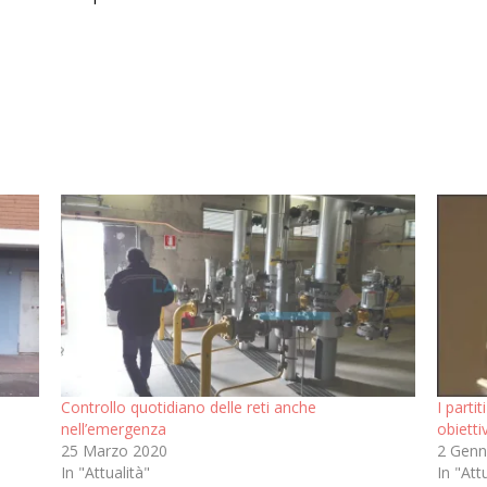
Controllo quotidiano delle reti anche
I parti
nell’emergenza
obiett
25 Marzo 2020
2 Genn
In "Attualità"
In "Att