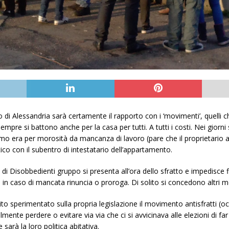
co di Alessandria sarà certamente il rapporto con i ‘movimenti’, quell
mpre si battono anche per la casa per tutti. A tutti i costi. Nei giorni 
primo era per morosità da mancanza di lavoro (pare che il proprietario a
co con il subentro di intestatario dell’appartamento.
di Disobbedienti gruppo si presenta all’ora dello sfratto e impedisce 
 caso di mancata rinuncia o proroga. Di solito si concedono altri mesi 
to sperimentato sulla propria legislazione il movimento antisfratti (
lmente perdere o evitare via via che ci si avvicinava alle elezioni di f
arà la loro politica abitativa.