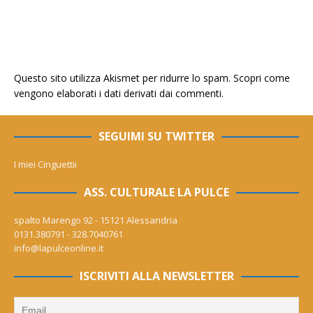
Questo sito utilizza Akismet per ridurre lo spam.
Scopri come
vengono elaborati i dati derivati dai commenti
.
SEGUIMI SU TWITTER
I miei Cinguettii
ASS. CULTURALE LA PULCE
spalto Marengo 92 - 15121 Alessandria
0131.380791 - 328.7040761
info@lapulceonline.it
ISCRIVITI ALLA NEWSLETTER