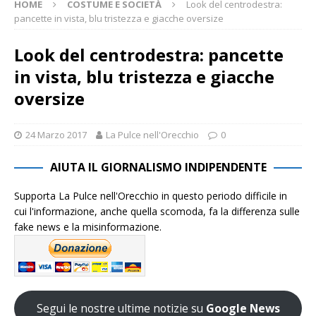
HOME
COSTUME E SOCIETÀ
Look del centrodestra:
pancette in vista, blu tristezza e giacche oversize
Look del centrodestra: pancette
in vista, blu tristezza e giacche
oversize
24 Marzo 2017
La Pulce nell'Orecchio
0
AIUTA IL GIORNALISMO INDIPENDENTE
Supporta La Pulce nell'Orecchio in questo periodo difficile in
cui l'informazione, anche quella scomoda, fa la differenza sulle
fake news e la misinformazione.
Segui le nostre ultime notizie su
Google News