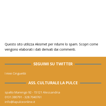
Questo sito utilizza Akismet per ridurre lo spam.
Scopri come
vengono elaborati i dati derivati dai commenti
.
SEGUIMI SU TWITTER
I miei Cinguettii
ASS. CULTURALE LA PULCE
spalto Marengo 92 - 15121 Alessandria
0131.380791 - 328.7040761
info@lapulceonline.it