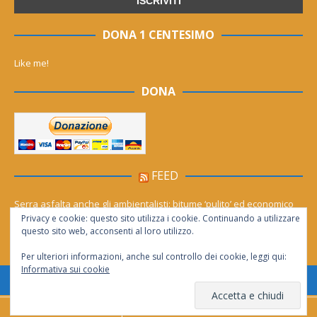
DONA 1 CENTESIMO
Like me!
DONA
FEED
Serra asfalta anche gli ambientalisti: bitume ‘pulito’ ed economico
Privacy e cookie: questo sito utilizza i cookie. Continuando a utilizzare
Le migliori agenzie Meta Ads in Italia nel 2026
questo sito web, acconsenti al loro utilizzo.
Per ulteriori informazioni, anche sul controllo dei cookie, leggi qui:
Informativa sui cookie
Consentita la riproduzione solo se citata la fonte