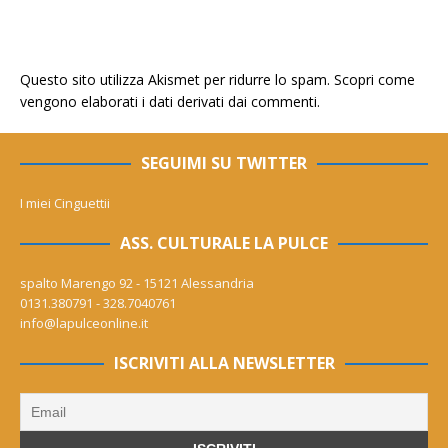
Questo sito utilizza Akismet per ridurre lo spam.
Scopri come
vengono elaborati i dati derivati dai commenti
.
SEGUIMI SU TWITTER
I miei Cinguettii
ASS. CULTURALE LA PULCE
spalto Marengo 92 - 15121 Alessandria
0131.380791 - 328.7040761
info@lapulceonline.it
ISCRIVITI ALLA NEWSLETTER