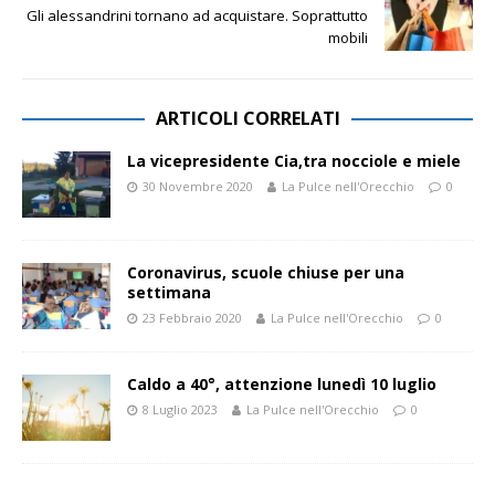
Gli alessandrini tornano ad acquistare. Soprattutto
mobili
ARTICOLI CORRELATI
La vicepresidente Cia,tra nocciole e miele
30 Novembre 2020
La Pulce nell'Orecchio
0
Coronavirus, scuole chiuse per una
settimana
23 Febbraio 2020
La Pulce nell'Orecchio
0
Caldo a 40°, attenzione lunedì 10 luglio
8 Luglio 2023
La Pulce nell'Orecchio
0