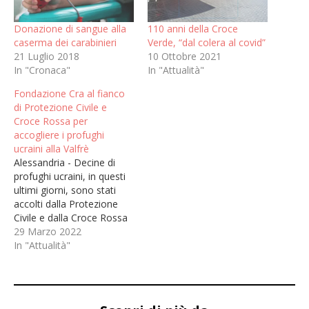
Donazione di sangue alla
110 anni della Croce
caserma dei carabinieri
Verde, “dal colera al covid”
21 Luglio 2018
10 Ottobre 2021
In "Cronaca"
In "Attualità"
Fondazione Cra al fianco
di Protezione Civile e
Croce Rossa per
accogliere i profughi
ucraini alla Valfrè
Alessandria - Decine di
profughi ucraini, in questi
ultimi giorni, sono stati
accolti dalla Protezione
Civile e dalla Croce Rossa
Italiana nella struttura
29 Marzo 2022
della Caserma Valfré
In "Attualità"
riadattata a centro di
accoglienza.Un'iniziativa,
questa, alla quale si è
voluta affiancare anche la