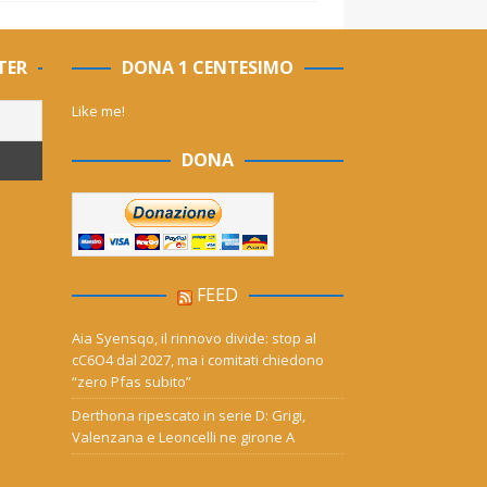
TER
DONA 1 CENTESIMO
Like me!
DONA
FEED
Aia Syensqo, il rinnovo divide: stop al
cC6O4 dal 2027, ma i comitati chiedono
“zero Pfas subito”
Derthona ripescato in serie D: Grigi,
Valenzana e Leoncelli ne girone A