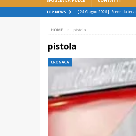
SFOGLIA LA PULCE
CONTATTI
[ 24 Giugno 2026 ]
Scene da ter
TOP NEWS
ATTUALITÀ
HOME
pistola
[ 11 Giugno 2026 ]
Spostamento b
sono scuse”
ATTUALITÀ
pistola
[ 8 Giugno 2026 ]
Rivoluzione aut
CRONACA
cittadini: “Imposizione, pronti a r
[ 7 Giugno 2026 ]
Polemica sul tr
spingere al licenziamento”
ATT
[ 29 Giugno 2026 ]
Alessandria s
manca il rispetto per la città”.
A