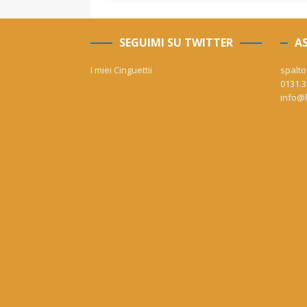
SEGUIMI SU TWITTER
AS
I miei Cinguettii
spalto
0131.3
info@l