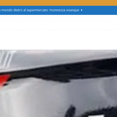
zo mondo dietro al supermercato: ‘monnezza ovunque
us 2, Roggero (Lega): “Il Comune sapeva da novembre, non ci
obus al Cristo: la Linea 2 trasloca in Corso Marx. Insorgono i
accolta firme”
ATTUALITÀ
asferimento da Torino al Pam di Alessandria: “Ci vogliono
UALITÀ
enz’acqua, il sindaco esplode: “Comunicazione vergognosa,
TTUALITÀ