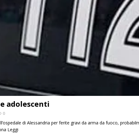
due adolescenti
0
all’ospedale di Alessandria per ferite gravi da arma da fuoco, probabil
zona
Leggi