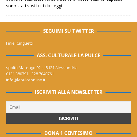
sono stati sostituiti da
Leggi
SEGUIMI SU TWITTER
I miei Cinguettii
ASS. CULTURALE LA PULCE
spalto Marengo 92 - 15121 Alessandria
0131.380791 - 328.7040761
info@lapulceonline.it
ISCRIVITI ALLA NEWSLETTER
DONA 1 CENTESIMO