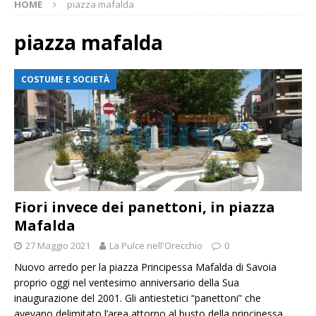
HOME
piazza mafalda
piazza mafalda
COSTUME E SOCIETÀ
Fiori invece dei panettoni, in piazza
Mafalda
27 Maggio 2021
La Pulce nell'Orecchio
0
Nuovo arredo per la piazza Principessa Mafalda di Savoia
proprio oggi nel ventesimo anniversario della Sua
inaugurazione del 2001. Gli antiestetici “panettoni” che
avevano delimitato l’area attorno al busto della principessa