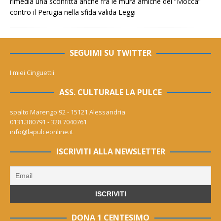
rimedia una sconfitta anche fra le mura amiche del “Mocca”
contro il Perugia nella sfida valida
Leggi
SEGUIMI SU TWITTER
I miei Cinguettii
ASS. CULTURALE LA PULCE
spalto Marengo 92 - 15121 Alessandria
0131.380791 - 328.7040761
info@lapulceonline.it
ISCRIVITI ALLA NEWSLETTER
DONA 1 CENTESIMO