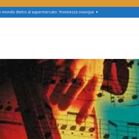
zo mondo dietro al supermercato: ‘monnezza ovunque
us 2, Roggero (Lega): “Il Comune sapeva da novembre, non ci
obus al Cristo: la Linea 2 trasloca in Corso Marx. Insorgono i
accolta firme”
ATTUALITÀ
asferimento da Torino al Pam di Alessandria: “Ci vogliono
UALITÀ
enz’acqua, il sindaco esplode: “Comunicazione vergognosa,
TTUALITÀ