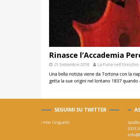
Rinasce l’Accademia Per
25 Settembre 2018
La Pulce nell'Orecchio
Una bella notizia viene da Tortona con la riap
getta la sue origini nel lontano 1837 quando
SEGUIMI SU TWITTER
AS
I miei Cinguettii
spalto
0131.3
info@l