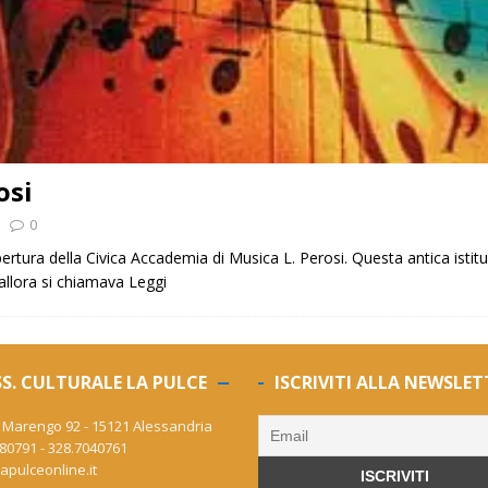
osi
0
ertura della Civica Accademia di Musica L. Perosi. Questa antica istitu
 allora si chiamava
Leggi
S. CULTURALE LA PULCE
ISCRIVITI ALLA NEWSLET
 Marengo 92 - 15121 Alessandria
80791 - 328.7040761
apulceonline.it