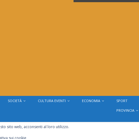
SOCIETÀ
CULTURA EVENTI
ECONOMIA
SPORT
PROVINCIA
sto sito web, acconsenti al loro utilizzo.
tiva sui cookie