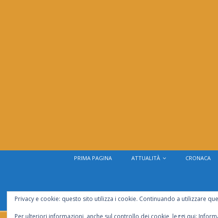
PRIMA PAGINA
ATTUALITÀ
CRONACA
Privacy e cookie: questo sito utilizza i cookie. Continuando a utilizzare que
SFOGLIA LA PULCE
CONTATTI
Per ulteriori informazioni, anche sul controllo dei cookie, leggi qui:
Informa