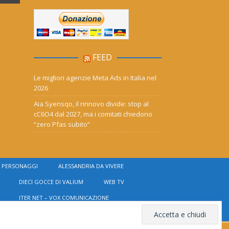
FEED
Le migliori agenzie Meta Ads in Italia nel
2026
Aia Syensqo, il rinnovo divide: stop al
cC6O4 dal 2027, ma i comitati chiedono
“zero Pfas subito”
PERSONAGGI
ALESSANDRIA DA VIVERE
DIECI GOCCE DI VALIUM
WEB TV
ITER NET – VOX COMUNICAZIONE