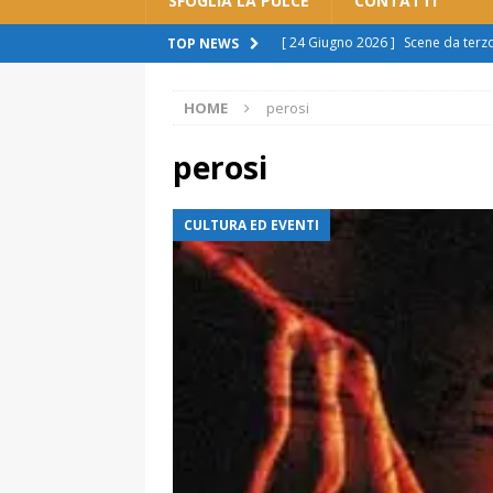
SFOGLIA LA PULCE
CONTATTI
[ 24 Giugno 2026 ]
Scene da ter
TOP NEWS
ATTUALITÀ
HOME
perosi
[ 11 Giugno 2026 ]
Spostamento b
sono scuse”
ATTUALITÀ
perosi
[ 8 Giugno 2026 ]
Rivoluzione aut
CULTURA ED EVENTI
cittadini: “Imposizione, pronti a r
[ 7 Giugno 2026 ]
Polemica sul tr
spingere al licenziamento”
ATT
[ 29 Giugno 2026 ]
Alessandria s
manca il rispetto per la città”.
A