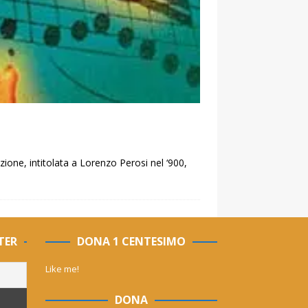
zione, intitolata a Lorenzo Perosi nel ‘900,
TER
DONA 1 CENTESIMO
Like me!
DONA