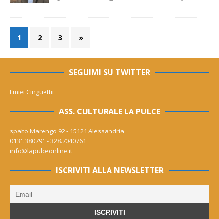
1
2
3
»
SEGUIMI SU TWITTER
I miei Cinguettii
ASS. CULTURALE LA PULCE
spalto Marengo 92 - 15121 Alessandria
0131.380791 - 328.7040761
info@lapulceonline.it
ISCRIVITI ALLA NEWSLETTER