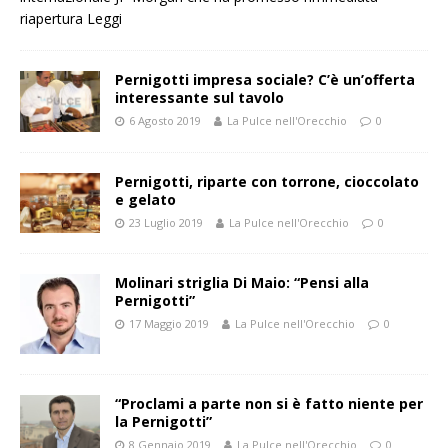
riapertura
Leggi
Pernigotti impresa sociale? C’è un’offerta
interessante sul tavolo
6 Agosto 2019
La Pulce nell'Orecchio
0
Pernigotti, riparte con torrone, cioccolato
e gelato
23 Luglio 2019
La Pulce nell'Orecchio
0
Molinari striglia Di Maio: “Pensi alla
Pernigotti”
17 Maggio 2019
La Pulce nell'Orecchio
0
“Proclami a parte non si è fatto niente per
la Pernigotti”
8 Gennaio 2019
La Pulce nell'Orecchio
0