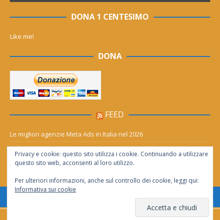
DONA 1 CENTESIMO
Like me!
DONA
FEED
Le migliori agenzie Meta Ads in Italia nel 2026
Aia Syensqo, il rinnovo divide: stop al cC6O4 dal 2027, ma i comitati
Privacy e cookie: questo sito utilizza i cookie. Continuando a utilizzare
chiedono “zero Pfas subito”
questo sito web, acconsenti al loro utilizzo.
Per ulteriori informazioni, anche sul controllo dei cookie, leggi qui:
Informativa sui cookie
Consentita la riproduzione solo se citata la fonte