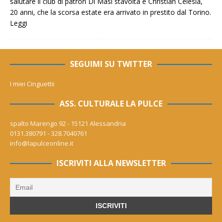
salutare il club di patron Di Masi stavolta è Christian Celesia,
20 anni, che la scorsa estate era arrivato in prestito dal Torino.
Leggi
SEGUIMI SU TWITTER
I miei Cinguettii
ASS. CULTURALE LA PULCE
spalto Marengo 92 - 15121 Alessandria
0131.380791 - 328.7040761
info@lapulceonline.it
ISCRIVITI ALLA NEWSLETTER