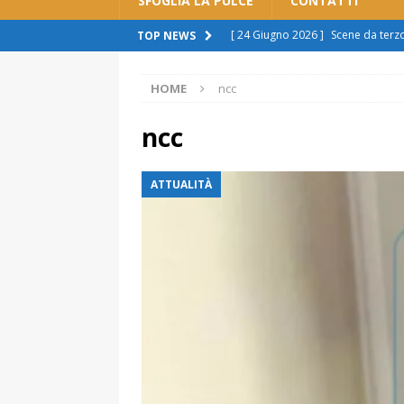
SFOGLIA LA PULCE
CONTATTI
[ 24 Giugno 2026 ]
Scene da ter
TOP NEWS
ATTUALITÀ
HOME
ncc
[ 11 Giugno 2026 ]
Spostamento b
sono scuse”
ATTUALITÀ
ncc
[ 8 Giugno 2026 ]
Rivoluzione aut
ATTUALITÀ
cittadini: “Imposizione, pronti a r
[ 7 Giugno 2026 ]
Polemica sul tr
spingere al licenziamento”
ATT
[ 29 Giugno 2026 ]
Alessandria s
manca il rispetto per la città”.
A