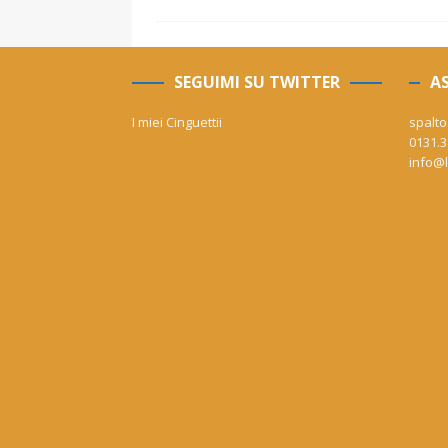
SEGUIMI SU TWITTER
AS
I miei Cinguettii
spalto
0131.3
info@l