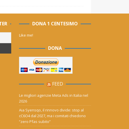
TER
DONA 1 CENTESIMO
Like me!
DONA
FEED
Le migliori agenzie Meta Ads in Italia nel
2026
Aia Syensqo, il rinnovo divide: stop al
cC6O4 dal 2027, ma i comitati chiedono
“zero Pfas subito”