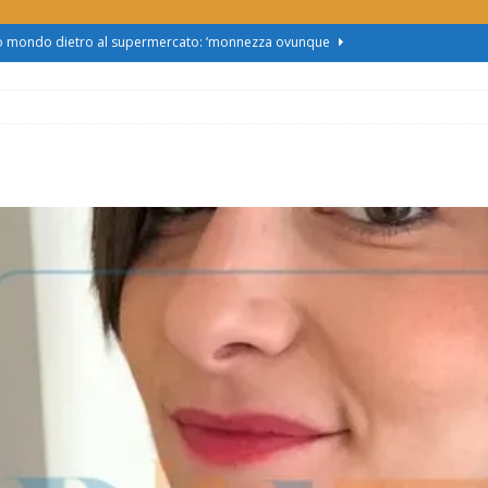
zo mondo dietro al supermercato: ‘monnezza ovunque
us 2, Roggero (Lega): “Il Comune sapeva da novembre, non ci
obus al Cristo: la Linea 2 trasloca in Corso Marx. Insorgono i
accolta firme”
ATTUALITÀ
asferimento da Torino al Pam di Alessandria: “Ci vogliono
UALITÀ
enz’acqua, il sindaco esplode: “Comunicazione vergognosa,
TTUALITÀ