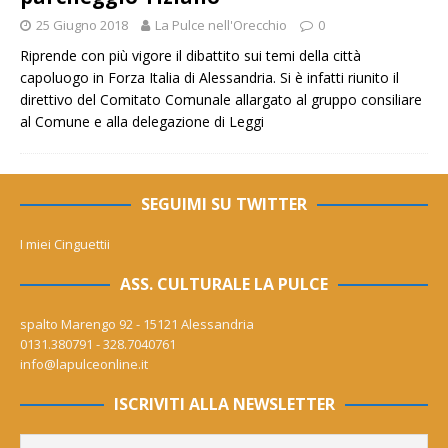
25 Giugno 2018
La Pulce nell'Orecchio
0
Riprende con più vigore il dibattito sui temi della città
capoluogo in Forza Italia di Alessandria. Si è infatti riunito il
direttivo del Comitato Comunale allargato al gruppo consiliare
al Comune e alla delegazione di
Leggi
SEGUIMI SU TWITTER
I miei Cinguettii
ASS. CULTURALE LA PULCE
spalto Marengo 92 - 15121 Alessandria
0131.380791 - 328.7040761
info@lapulceonline.it
ISCRIVITI ALLA NEWSLETTER