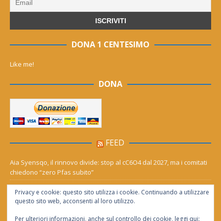
DONA 1 CENTESIMO
Like me!
DONA
FEED
Aia Syensqo, il rinnovo divide: stop al cC6O4 dal 2027, ma i comitati
chiedono “zero Pfas subito”
Derthona ripescato in serie D: Grigi, Valenzana e Leoncelli ne
Privacy e cookie: questo sito utilizza i cookie. Continuando a utilizzare
girone A
questo sito web, acconsenti al loro utilizzo.
Per ulteriori informazioni, anche sul controllo dei cookie, leggi qui: