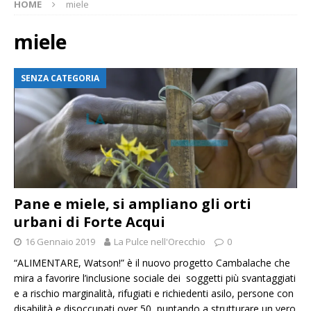
HOME
miele
miele
SENZA CATEGORIA
Pane e miele, si ampliano gli orti
urbani di Forte Acqui
16 Gennaio 2019
La Pulce nell'Orecchio
0
“ALIMENTARE, Watson!” è il nuovo progetto Cambalache che
mira a favorire l’inclusione sociale dei soggetti più svantaggiati
e a rischio marginalità, rifugiati e richiedenti asilo, persone con
disabilità e disoccupati over 50, puntando a strutturare un vero