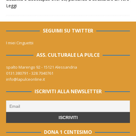
Leggi
SEGUIMI SU TWITTER
I miei Cinguettii
ASS. CULTURALE LA PULCE
spalto Marengo 92 - 15121 Alessandria
0131.380791 - 328.7040761
info@lapulceonline.it
ISCRIVITI ALLA NEWSLETTER
DONA 1 CENTESIMO