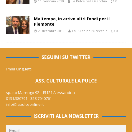
11 Gennaio 2020
La Pulce nell'Orecchio
0
Maltempo, in arrivo altri fondi per il
Piemonte
2 Dicembre 2019
La Pulce nell'Orecchio
0
SEGUIMI SU TWITTER
I miei Cinguettii
ASS. CULTURALE LA PULCE
spalto Marengo 92 - 15121 Alessandria
0131.380791 - 328.7040761
info@lapulceonline.it
ISCRIVITI ALLA NEWSLETTER