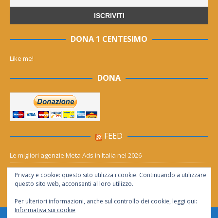
DONA 1 CENTESIMO
Like me!
DONA
FEED
Le migliori agenzie Meta Ads in Italia nel 2026
Aia Syensqo, il rinnovo divide: stop al cC6O4 dal 2027, ma i comitati
Privacy e cookie: questo sito utilizza i cookie. Continuando a utilizzare
chiedono “zero Pfas subito”
questo sito web, acconsenti al loro utilizzo.
Per ulteriori informazioni, anche sul controllo dei cookie, leggi qui:
Informativa sui cookie