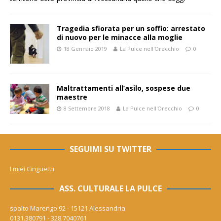
Tragedia sfiorata per un soffio: arrestato
di nuovo per le minacce alla moglie
18 Gennaio 2019
La Pulce nell'Orecchio
0
Maltrattamenti all’asilo, sospese due
maestre
8 Settembre 2018
La Pulce nell'Orecchio
0
SEGUIMI SU TWITTER
I miei Cinguettii
ASS. CULTURALE LA PULCE
spalto Marengo 92 - 15121 Alessandria
0131.380791 - 328.7040761