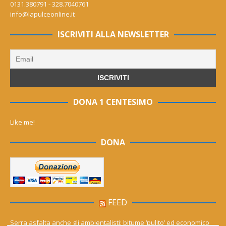
0131.380791 - 328.7040761
info@lapulceonline.it
ISCRIVITI ALLA NEWSLETTER
DONA 1 CENTESIMO
Like me!
DONA
FEED
Serra asfalta anche gli ambientalisti: bitume ‘pulito’ ed economico