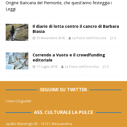
Origine Bancaria del Piemonte, che quest’anno festeggia i
Leggi
Il diario di lotta contro il cancro di Barbara
Biasia
25 Novembre 2018
La Pulce nell'Orecchio
0
Correndo a Vuoto e il crowdfunding
editoriale
17 Luglio 2018
La Pulce nell'Orecchio
0
SEGUIMI SU TWITTER
I miei Cinguettii
ASS. CULTURALE LA PULCE
spalto Marengo 92 - 15121 Alessandria