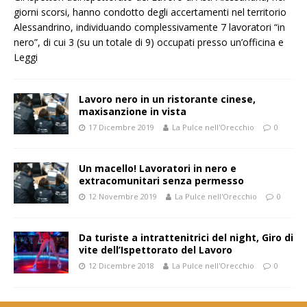
giorni scorsi, hanno condotto degli accertamenti nel territorio
Alessandrino, individuando complessivamente 7 lavoratori “in
nero”, di cui 3 (su un totale di 9) occupati presso un’officina e
Leggi
Lavoro nero in un ristorante cinese,
maxisanzione in vista
17 Dicembre 2019
La Pulce nell'Orecchio
0
Un macello! Lavoratori in nero e
extracomunitari senza permesso
12 Novembre 2019
La Pulce nell'Orecchio
0
Da turiste a intrattenitrici del night, Giro di
vite dell’Ispettorato del Lavoro
12 Dicembre 2018
La Pulce nell'Orecchio
0