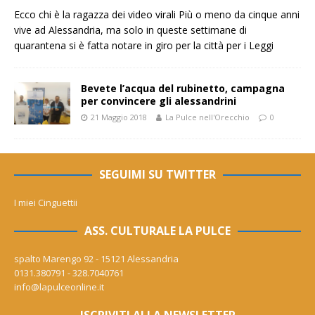
Ecco chi è la ragazza dei video virali Più o meno da cinque anni
vive ad Alessandria, ma solo in queste settimane di
quarantena si è fatta notare in giro per la città per i
Leggi
Bevete l’acqua del rubinetto, campagna
per convincere gli alessandrini
21 Maggio 2018
La Pulce nell'Orecchio
0
SEGUIMI SU TWITTER
I miei Cinguettii
ASS. CULTURALE LA PULCE
spalto Marengo 92 - 15121 Alessandria
0131.380791 - 328.7040761
info@lapulceonline.it
ISCRIVITI ALLA NEWSLETTER