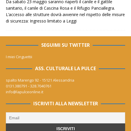
Da sabato 23 maggio saranno riaperti il canile e il gattile
sanitario, il canile di Cascina Rosa e il Rifugio Panciallegra.
L’accesso alle strutture dovrà avvenire nel rispetto delle misure
di sicurezza: Ingresso limitato a
Leggi
SEGUIMI SU TWITTER
I miei Cinguettii
ASS. CULTURALE LA PULCE
spalto Marengo 92 - 15121 Alessandria
0131.380791 - 328.7040761
info@lapulceonline.it
ISCRIVITI ALLA NEWSLETTER