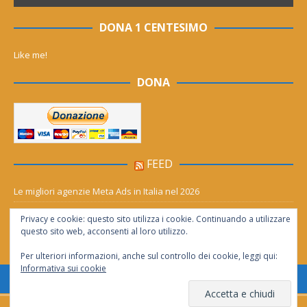
DONA 1 CENTESIMO
Like me!
DONA
FEED
Le migliori agenzie Meta Ads in Italia nel 2026
Aia Syensqo, il rinnovo divide: stop al cC6O4 dal 2027, ma i comitati
Privacy e cookie: questo sito utilizza i cookie. Continuando a utilizzare
chiedono “zero Pfas subito”
questo sito web, acconsenti al loro utilizzo.
Per ulteriori informazioni, anche sul controllo dei cookie, leggi qui:
Informativa sui cookie