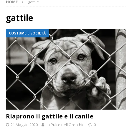
HOME
gattile
gattile
COSTUME E SOCIETÀ
Riaprono il gattile e il canile
21 Maggio 2020
La Pulce nell'Orecchio
0