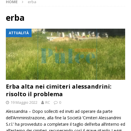
HOME
erba
erba
ATTUALITÀ
Erba alta nei cimiteri alessandrini:
risolto il problema
19 Maggio 2022
RC
0
Alessandria – Dopo solleciti ed inviti ad operare da parte
dell’Amministrazione, alla fine la Società ‘Cimiteri Alessandrini
S.r.l.’ ha provveduto a completare il taglio dell’erba all’interno ed
all’esterno dei cimiteri, recuperando così il grave ritardo
Leggi