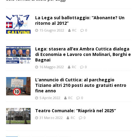
La Lega sul ballottaggio: “Abonante? Un
ritorno al 2012”
15 Giugno 2022
RC
0
Lega: stasera all’ex Ambra Cuttica dialoga
di Economia e Lavoro con Molinari, Borghi e
Bagnai
16 Maggio 2022
RC
0
L’annuncio di Cuttica: al parcheggio
Tiziano altri 210 posti auto gratuiti entro
fine anno
5 Aprile 2022
RC
0
Teatro Comunale: “Riaprirà nel 2025”
31 Marzo 2022
RC
0