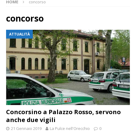
HOME
concorso
concorso
ATTUALITÀ
Concorsino a Palazzo Rosso, servono
anche due vigili
21 Gennaio 2019
La Pulce nell'Orecchio
0