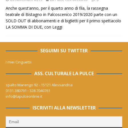
Anche quest’anno, per il quarto anno di fila, la rassegna
teatrale di Bistagno in Palcoscenico 2019/2020 parte con un
SOLD OUT di abbonamenti e di biglietti per il primo spettacolo
LA SOMMA DI DUE, con
Leggi
SEGUIMI SU TWITTER
I miei Cinguettii
ASS. CULTURALE LA PULCE
spalto Marengo 92 - 15121 Alessandria
0131.380791 - 328.7040761
info@lapulceonline.it
ISCRIVITI ALLA NEWSLETTER