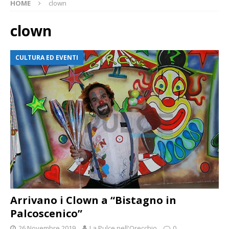
HOME
clown
clown
CULTURA ED EVENTI
Arrivano i Clown a “Bistagno in
Palcoscenico”
26 Novembre 2019
La Pulce nell'Orecchio
0