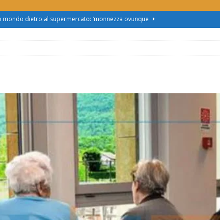
zo mondo dietro al supermercato: ‘monnezza ovunque
us 2, Roggero (Lega): “Il Comune sapeva da novembre, non ci
obus al Cristo: la Linea 2 trasloca in Corso Marx. Insorgono i
accolta firme”
ATTUALITÀ
asferimento da Torino al Pam di Alessandria: “Ci vogliono
UALITÀ
enz’acqua, il sindaco esplode: “Comunicazione vergognosa,
TTUALITÀ