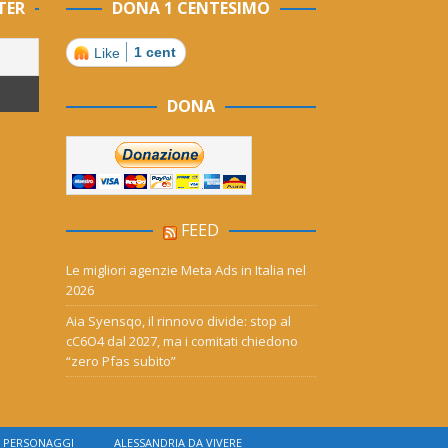
TER
DONA 1 CENTESIMO
1 cent
Like
DONA
FEED
Le migliori agenzie Meta Ads in Italia nel
2026
Aia Syensqo, il rinnovo divide: stop al
cC6O4 dal 2027, ma i comitati chiedono
“zero Pfas subito”
PERSONAGGI
ALESSANDRIA DA VIVERE