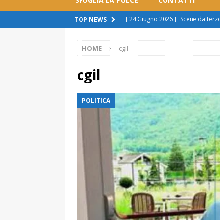
SFOGLIA LA PULCE
CONTATTI
[ 24 Giugno 2026 ]
Scene da ter
TOP NEWS
ATTUALITÀ
HOME
cgil
[ 11 Giugno 2026 ]
Spostamento b
sono scuse”
ATTUALITÀ
cgil
[ 8 Giugno 2026 ]
Rivoluzione aut
POLITICA
cittadini: “Imposizione, pronti a r
[ 7 Giugno 2026 ]
Polemica sul tr
spingere al licenziamento”
ATT
[ 29 Giugno 2026 ]
Alessandria s
manca il rispetto per la città”.
A