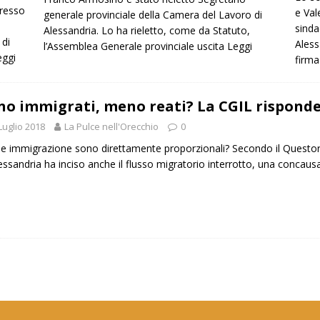
presso
e Val
generale provinciale della Camera del Lavoro di
sinda
Alessandria. Lo ha rieletto, come da Statuto,
 di
Aless
l’Assemblea Generale provinciale uscita
Leggi
eggi
firma
o immigrati, meno reati? La CGIL risponde:
Luglio 2018
La Pulce nell'Orecchio
0
 e immigrazione sono direttamente proporzionali? Secondo il Questore 
essandria ha inciso anche il flusso migratorio interrotto, una concaus