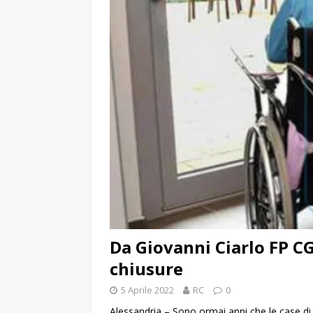
Da Giovanni Ciarlo FP CG
chiusure
5 Aprile 2022
RC
0
Alessandria – Sono ormai anni che le case di 