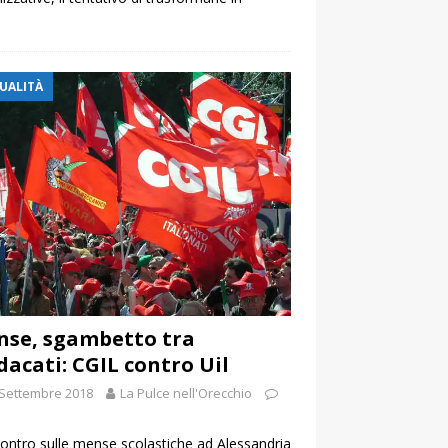
UALITÀ
se, sgambetto tra
dacati: CGIL contro Uil
 Settembre 2018
La Pulce nell'Orecchio
ontro sulle mense scolastiche ad Alessandria