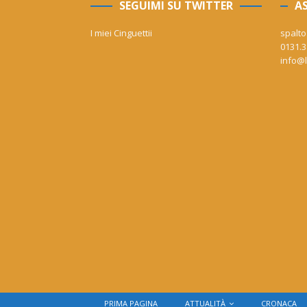
SEGUIMI SU TWITTER
AS
I miei Cinguettii
spalto
0131.3
info@l
PRIMA PAGINA
ATTUALITÀ
CRONACA