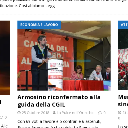
 situazione. Così abbiamo
Leggi
ECONOMIA E LAVORO
ATT
Men
Armosino riconfermato alla
I
sin
guida della CGIL
13
25 Ottobre 2018
La Pulce nell'Orecchio
0
0
0
Con 69 voti a favore e 5 contrari e 6 astenuti,
 Alle
Lo sc
Franco Armosino è stato rieletto Segretario