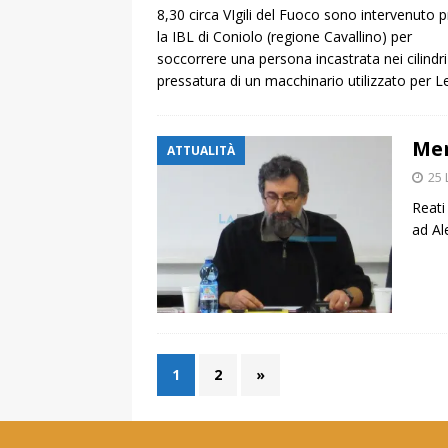
8,30 circa VIgili del Fuoco sono intervenuto 
la IBL di Coniolo (regione Cavallino) per
soccorrere una persona incastrata nei cilindri
pressatura di un macchinario utilizzato per
L
Men
ATTUALITÀ
25 
Reati
ad Al
1
2
»