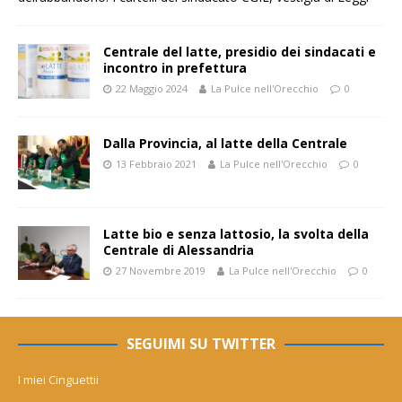
Centrale del latte, presidio dei sindacati e
incontro in prefettura
22 Maggio 2024
La Pulce nell'Orecchio
0
Dalla Provincia, al latte della Centrale
13 Febbraio 2021
La Pulce nell'Orecchio
0
Latte bio e senza lattosio, la svolta della
Centrale di Alessandria
27 Novembre 2019
La Pulce nell'Orecchio
0
SEGUIMI SU TWITTER
I miei Cinguettii