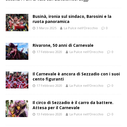
Businà, ironia sul sindaco, Barosini e la
ruota panoramica
3 Marzo 2025
La Pulce nell'Orecchio
0
Rivarone, 50 anni di Carnevale
17 Febbraio 2020
La Pulce nell'Orecchio
0
Il Carnevale è ancora di Sezzadio con i suoi
cento figuranti
17 Febbraio 2020
La Pulce nell'Orecchio
0
Il circo di Sezzadio è il carro da battere.
Attesa per il Carnevale
13 Febbraio 2020
La Pulce nell'Orecchio
0