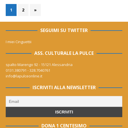
1
2
»
SEGUIMI SU TWITTER
I miei Cinguettii
ASS. CULTURALE LA PULCE
spalto Marengo 92 - 15121 Alessandria
0131.380791 - 328.7040761
info@lapulceonline.it
ISCRIVITI ALLA NEWSLETTER
DONA 1 CENTESIMO