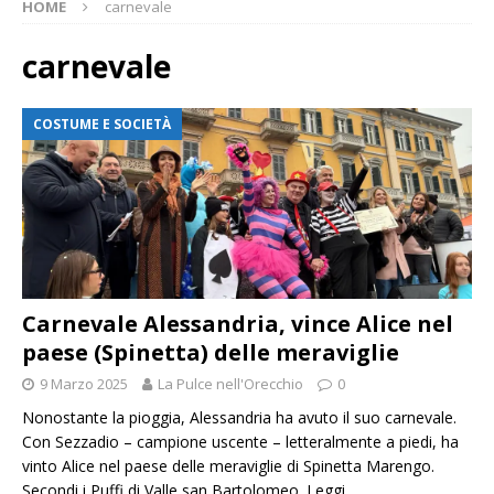
HOME
carnevale
carnevale
COSTUME E SOCIETÀ
Carnevale Alessandria, vince Alice nel
paese (Spinetta) delle meraviglie
9 Marzo 2025
La Pulce nell'Orecchio
0
Nonostante la pioggia, Alessandria ha avuto il suo carnevale.
Con Sezzadio – campione uscente – letteralmente a piedi, ha
vinto Alice nel paese delle meraviglie di Spinetta Marengo.
Secondi i Puffi di Valle san Bartolomeo.
Leggi