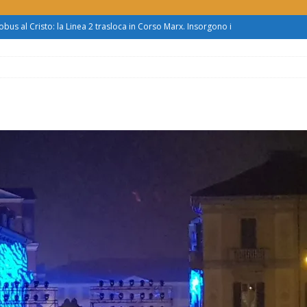
obus al Cristo: la Linea 2 trasloca in Corso Marx. Insorgono i
accolta firme”
ATTUALITÀ
asferimento da Torino al Pam di Alessandria: “Ci vogliono
UALITÀ
enz’acqua, il sindaco esplode: “Comunicazione vergognosa,
TTUALITÀ
zo mondo dietro al supermercato: ‘monnezza ovunque
us 2, Roggero (Lega): “Il Comune sapeva da novembre, non ci