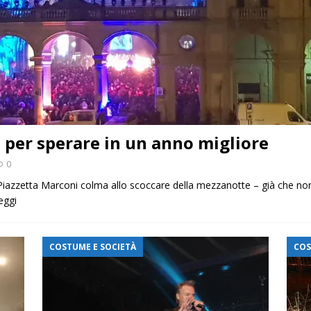
 per sperare in un anno migliore
0
Piazzetta Marconi colma allo scoccare della mezzanotte – già che non 
eggi
COSTUME E SOCIETÀ
COS