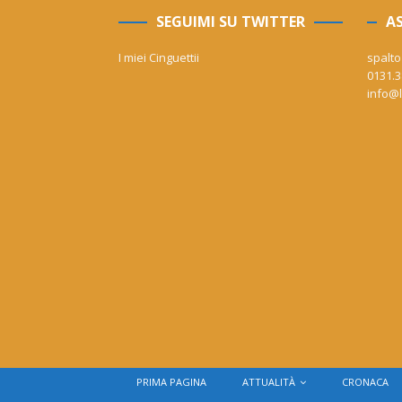
SEGUIMI SU TWITTER
AS
I miei Cinguettii
spalto
0131.3
info@l
PRIMA PAGINA
ATTUALITÀ
CRONACA