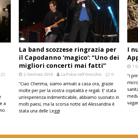
La band scozzese ringrazia per
I n
il Capodanno ‘magico’: “Uno dei
App
migliori concerti mai fatti”
1 
2 Gennaio 2019
La Pulce nell'Orecchio
0
“I pr
micro
“Ciao Cherima, siamo arrivati a casa ora, grazie
sanit
molte per per la vostra ospitalità e regali. E’ stata
media
e
un’esperienza indimenticabile, abbiamo suonato in
vagar
e a
molti paesi, ma la scorsa notte ad Alessandria è
nno
stata una delle
Leggi