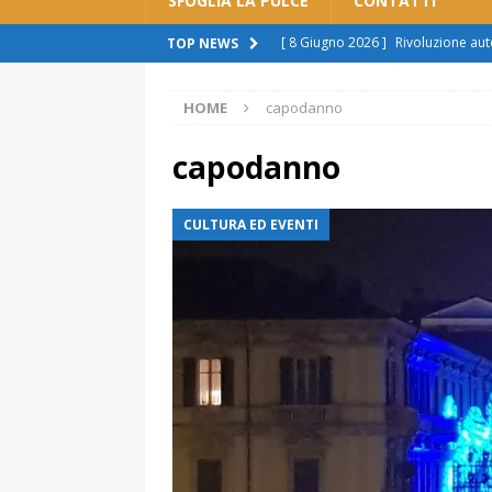
SFOGLIA LA PULCE
CONTATTI
[ 8 Giugno 2026 ]
Rivoluzione aut
TOP NEWS
cittadini: “Imposizione, pronti a r
HOME
capodanno
[ 7 Giugno 2026 ]
Polemica sul tr
spingere al licenziamento”
ATT
capodanno
[ 29 Giugno 2026 ]
Alessandria s
CULTURA ED EVENTI
manca il rispetto per la città”.
A
[ 24 Giugno 2026 ]
Scene da ter
ATTUALITÀ
[ 11 Giugno 2026 ]
Spostamento b
sono scuse”
ATTUALITÀ