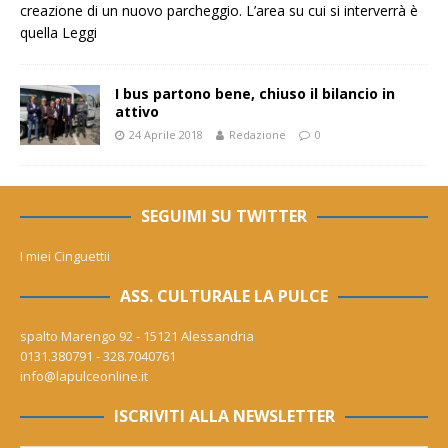
creazione di un nuovo parcheggio. L’area su cui si interverrà è
quella
Leggi
I bus partono bene, chiuso il bilancio in
attivo
24 Aprile 2018
Redazione
0
SEGUIMI SU TWITTER
I miei Cinguettii
ASS. CULTURALE LA PULCE
spalto Marengo 92 - 15121 Alessandria
0131.380791 - 328.7040761
info@lapulceonline.it
ISCRIVITI ALLA NEWSLETTER