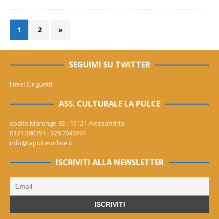
1
2
»
SEGUIMI SU TWITTER
I miei Cinguettii
ASS. CULTURALE LA PULCE
spalto Marengo 92 - 15121 Alessandria
0131.380791 - 328.7040761
info@lapulceonline.it
ISCRIVITI ALLA NEWSLETTER