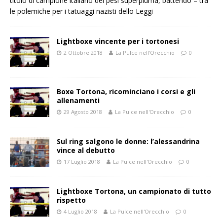
titolo di campione italiano dei pesi superpiuma, battendo – tra
le polemiche per i tatuaggi nazisti dello
Leggi
Lightboxe vincente per i tortonesi
2 Ottobre 2018
La Pulce nell'Orecchio
0
Boxe Tortona, ricominciano i corsi e gli
allenamenti
29 Agosto 2018
La Pulce nell'Orecchio
0
Sul ring salgono le donne: l’alessandrina
vince al debutto
17 Luglio 2018
La Pulce nell'Orecchio
0
Lightboxe Tortona, un campionato di tutto
rispetto
4 Luglio 2018
La Pulce nell'Orecchio
0