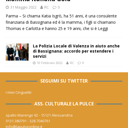
31 Maggio 2022
RC
0
Parma – Si chiama Katia Isgrò, ha 51 anni, è una consulente
finanziaria di Bassignana ed è la mamma, i figli si chiamano
Thomas e Carlotta e hanno 25 e 19 anni, che si è
Leggi
La Polizia Locale di Valenza in aiuto anche
di Bassignana: accordo per estendere i
servizi
10 Febbraio 2022
RC
0
SEGUIMI SU TWITTER
I miei Cinguettii
ASS. CULTURALE LA PULCE
spalto Marengo 92 - 15121 Alessandria
0131.380791 - 328.7040761
info@lapulceonline.it