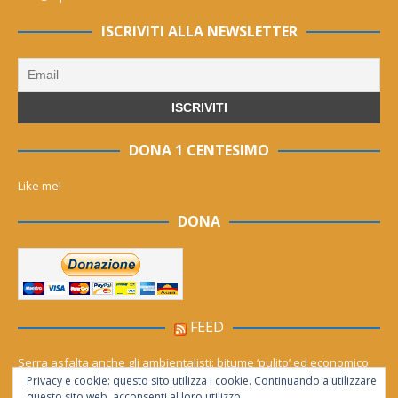
ISCRIVITI ALLA NEWSLETTER
DONA 1 CENTESIMO
Like me!
DONA
FEED
Serra asfalta anche gli ambientalisti: bitume ‘pulito’ ed economico
Privacy e cookie: questo sito utilizza i cookie. Continuando a utilizzare
Le migliori agenzie Meta Ads in Italia nel 2026
questo sito web, acconsenti al loro utilizzo.