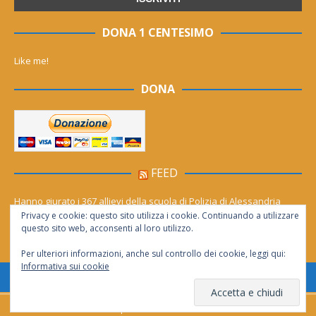
DONA 1 CENTESIMO
Like me!
DONA
FEED
Hanno giurato i 367 allievi della scuola di Polizia di Alessandria
Privacy e cookie: questo sito utilizza i cookie. Continuando a utilizzare
Cinema (gratis) sotto le stelle per tutto agosto. Il calendario dei film
questo sito web, acconsenti al loro utilizzo.
Per ulteriori informazioni, anche sul controllo dei cookie, leggi qui:
Informativa sui cookie
Consentita la riproduzione solo se citata la fonte