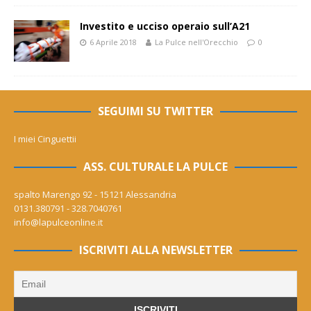
Investito e ucciso operaio sull’A21
6 Aprile 2018
La Pulce nell'Orecchio
0
SEGUIMI SU TWITTER
I miei Cinguettii
ASS. CULTURALE LA PULCE
spalto Marengo 92 - 15121 Alessandria
0131.380791 - 328.7040761
info@lapulceonline.it
ISCRIVITI ALLA NEWSLETTER