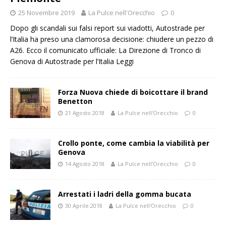
25 Novembre 2019
La Pulce nell'Orecchio
0
Dopo gli scandali sui falsi report sui viadotti, Autostrade per
l’Italia ha preso una clamorosa decisione: chiudere un pezzo di
A26. Ecco il comunicato ufficiale: La Direzione di Tronco di
Genova di Autostrade per l’Italia
Leggi
Forza Nuova chiede di boicottare il brand
Benetton
21 Agosto 2018
La Pulce nell'Orecchio
0
Crollo ponte, come cambia la viabilità per
Genova
14 Agosto 2018
La Pulce nell'Orecchio
0
Arrestati i ladri della gomma bucata
30 Aprile 2018
La Pulce nell'Orecchio
0