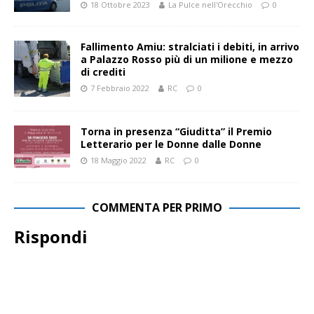
18 Ottobre 2023
La Pulce nell'Orecchio
0
Fallimento Amiu: stralciati i debiti, in arrivo
a Palazzo Rosso più di un milione e mezzo
di crediti
7 Febbraio 2022
RC
0
Torna in presenza “Giuditta” il Premio
Letterario per le Donne dalle Donne
18 Maggio 2022
RC
0
COMMENTA PER PRIMO
Rispondi